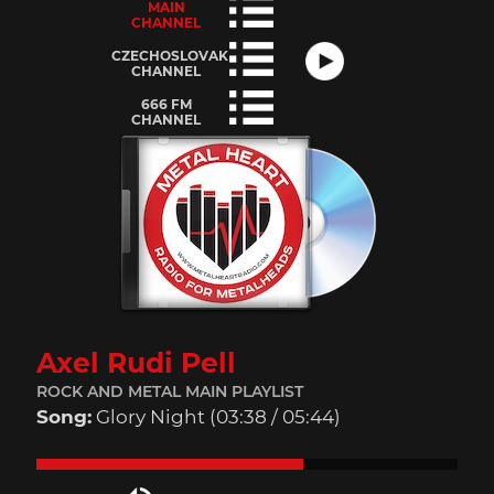
MAIN
CHANNEL
CZECHOSLOVAK
přehraj
CHANNEL
666 FM
přehraj
WMP 128k
CHANNEL
přehraj
WMP 128k
MP3 128k
WMP 128k
MP3 128k
AAC 64k
MP3 128k
Axel Rudi Pell
ROCK AND METAL MAIN PLAYLIST
Song:
Glory Night
(
03:39
/
05:44
)