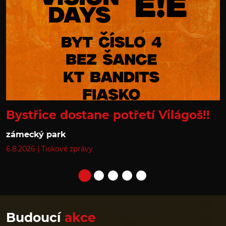
Bystřice dostane potřetí Világoš!!
zámecký park
6.8.2026
|
Tiskové zprávy
Budoucí
akce