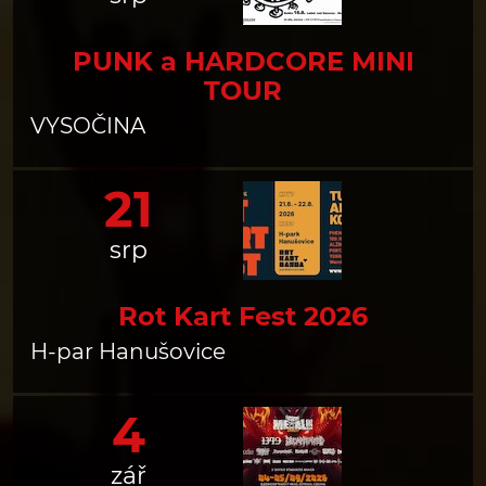
PUNK a HARDCORE MINI
TOUR
VYSOČINA
21
srp
Rot Kart Fest 2026
H-par Hanušovice
4
zář