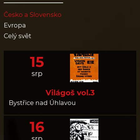
Česko a Slovensko
Evropa
Celý svět
15
srp
Világoš vol.3
Bystřice nad Úhlavou
16
srp