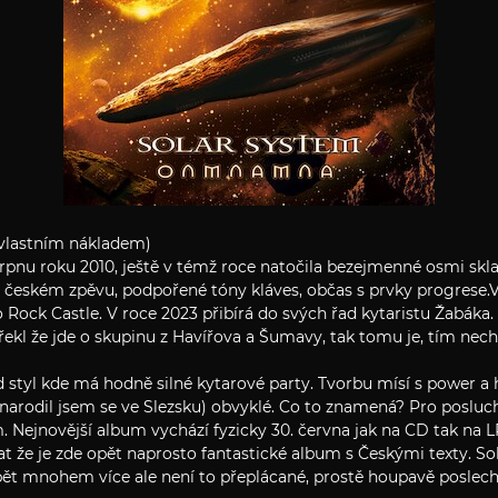
vlastním nákladem)
srpnu roku 2010, ještě v témž roce natočila bezejmenné osmi sk
ch, českém zpěvu, podpořené tóny kláves, občas s prvky progrese
o Rock Castle. V roce 2023 přibírá do svých řad kytaristu Žabáka.
 řekl že jde o skupinu z Havířova a Šumavy, tak tomu je, tím nech
d styl kde má hodně silné kytarové party. Tvorbu mísí s power a 
(narodil jsem se ve Slezsku) obvyklé. Co to znamená? Pro poslu
 Nejnovější album vychází fyzicky 30. června jak na CD tak na LP
 že je zde opět naprosto fantastické album s Českými texty. Sol
 opět mnohem více ale není to přeplácané, prostě houpavě poslech