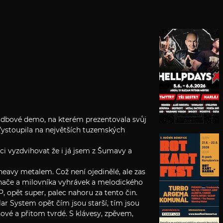
ladbové demo, na kterém prezentovala svůj
.Vystoupila na největších tuzemských
ci vyzdvihovat že i já jsem z Šumavy a
heavy metalem. Což není ojedinělé, ale zas
chače a milovníka vyhrávek a melodického
, opět super, palec nahoru za tento čin.
ar System opět čím jsou starší, tím jsou
ové a přitom tvrdé. S klávesy, zpěvem,