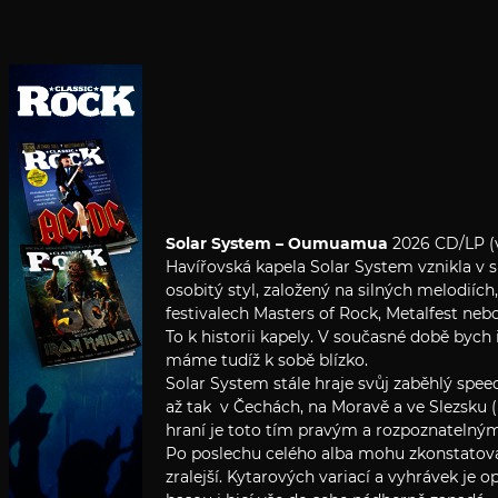
Solar System – Oumuamua
2026 CD/LP (
Havířovská kapela Solar System vznikla v 
osobitý styl, založený na silných melodií
festivalech Masters of Rock, Metalfest neb
To k historii kapely. V současné době bych
máme tudíž k sobě blízko.
Solar System stále hraje svůj zaběhlý spee
až tak v Čechách, na Moravě a ve Slezsku 
hraní je toto tím pravým a rozpoznatelným.
Po poslechu celého alba mohu zkonstatovat
zralejší. Kytarových variací a vyhrávek je