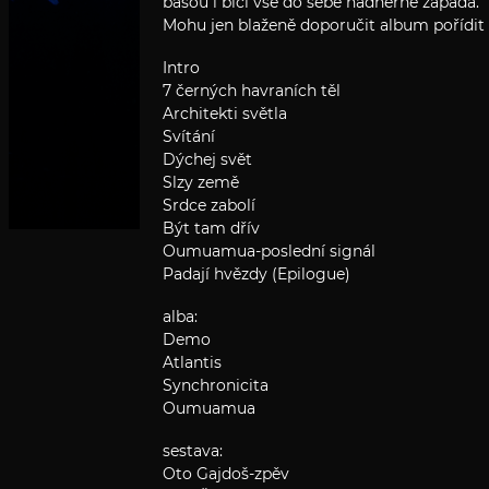
basou i bicí vše do sebe nádherně zapadá.
Mohu jen blaženě doporučit album pořídit a 
Intro
7 černých havraních těl
Architekti světla
Svítání
Dýchej svět
Slzy země
Srdce zabolí
Být tam dřív
Oumuamua-poslední signál
Padají hvězdy (Epilogue)
alba:
Demo
Atlantis
Synchronicita
Oumuamua
sestava:
Oto Gajdoš-zpěv