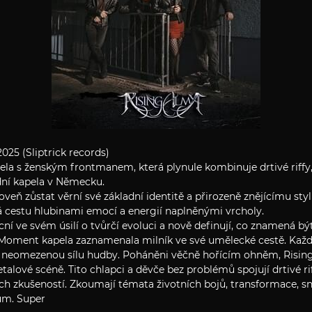
025 (Sliptrick records)
la s ženským frontmanem, která plynule kombinuje drtivé riffy, 
dní kapela v Německu.
roveň zůstat věrní své základní identitě a přirozeně znějícímu sty
ělá cestu hlubinami emocí a energií naplněnými vrcholy.
cní ve svém úsilí o tvůrčí evoluci a nově definují, co znamená 
oment kapela zaznamenala milník ve své umělecké cestě. Každá
žili neomezenou sílu hudby. Poháněni věčně hořícím ohněm, Risi
lové scéně. Tito chlapci a děvče bez problémů spojují drtivé rif
ch zkušeností. Zkoumají témata životních bojů, transformace, s
um. Super