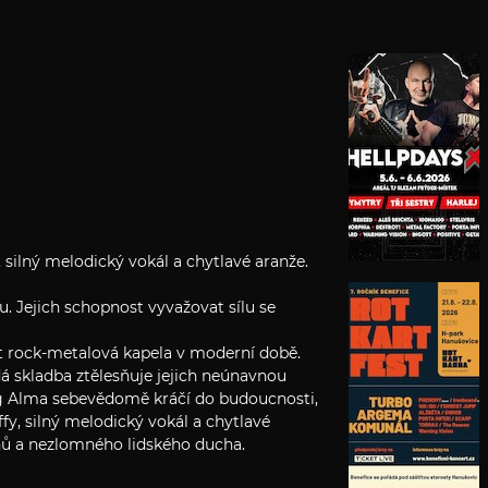
silný melodický vokál a chytlavé aranže.
lu. Jejich schopnost vyvažovat sílu se
být rock-metalová kapela v moderní době.
 skladba ztělesňuje jejich neúnavnou
ng Alma sebevědomě kráčí do budoucnosti,
fy, silný melodický vokál a chytlavé
nů a nezlomného lidského ducha.