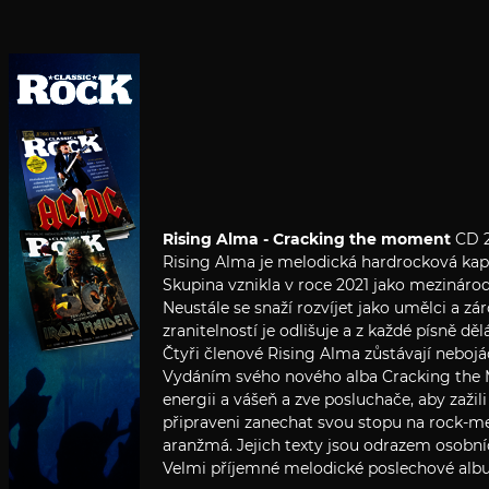
Rising Alma - Cracking the moment
CD 2
Rising Alma je melodická hardrocková kape
Skupina vznikla v roce 2021 jako mezináro
Neustále se snaží rozvíjet jako umělci a zá
zranitelností je odlišuje a z každé písně d
Čtyři členové Rising Alma zůstávají nebojá
Vydáním svého nového alba Cracking the M
energii a vášeň a zve posluchače, aby za
připraveni zanechat svou stopu na rock-meta
aranžmá. Jejich texty jsou odrazem osobní
Velmi příjemné melodické poslechové alb