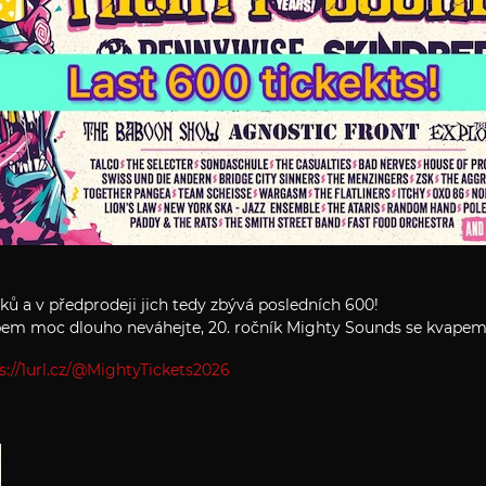
tků a v předprodeji jich tedy zbývá posledních 600!
upem moc dlouho neváhejte, 20. ročník Mighty Sounds se kvapem 
s://1url.cz/@MightyTickets2026