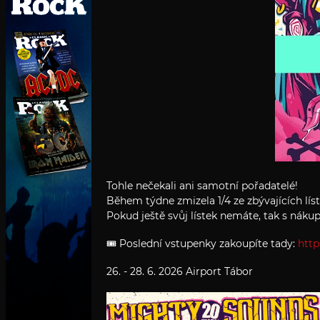
Tohle nečekali ani samotní pořadatelé!
Během týdne zmizela 1/4 ze zbývajících lís
Pokud ještě svůj lístek nemáte, tak s nák
🎟️ Poslední vstupenky zakoupíte tady:
http
26. - 28. 6. 2026 Airport Tábor