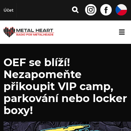
Účet
OEF se blíží!
Nezapomeňte
přikoupit VIP camp,
parkování nebo locker
boxy!