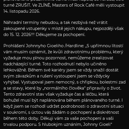
turné ZRUŠIT. Ve ZLÍNĚ, Masters of Rock Café měli vystoupit
14. listopadu 2026.
Náhradní termíny nebudou, a tak nezbývá než vrátit
zakoupené vstupenky v místě jejich nákupu, nejpozději však
do 15. 12. 2026!!! Děkujeme za pochopení.
Prohlášení Johnnyho Gioeliho /Hardline: „S upřímnou lítostí
vám musím oznámit, že kvůli zdravotnímu problému, který
vyžaduje mou plnou pozornost, nemůžeme zrealizovat
nadcházející turné. Toto rozhodnutí nebylo učiněno
lehkovážně. Během své kariéry jsem se vždy snažil dostát
svým závazkům a rušení vystoupení jsem se vždycky
vyhýbal. Vystupoval jsem nemocný, s chřipkou, bolestmi zad
a se stavy, které by „normálního člověka“ připravily o život.
Tento zdravotní stav však vyžaduje čas a léčbu, která
bohužel musí být naplánována během plánovaného turné. I
když jsem se rozhodl udržet podrobnosti o zdravotní situaci
v soukromí, s úctou vás žádám o pochopení a diskrétnost
během této doby. Děkuji vám za vaše pochopení a vaši
trvalou podporu. S hlubokým uznáním, Johnny Gioeli“