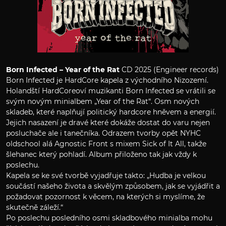
Born Infected – Year of the Rat
CD 2025 (Engineer records)
Born Infected je HardCore kapela z východního Nizozemí.
Holandští HardCoreoví muzikanti Born Infected se vrátili se
svým novým minialbem „Year of the Rat“. Osm nových
skladeb, které naplňují politický hardcore hněvem a energií.
Jejich nasazení je dravé které dokáže dostat do varu nejen
posluchače ale i tanečníka. Odrazem tvorby opět NYHC
oldschool alá Agnostic Front s mixem Sick of It All, takže
šlehanec který pohladí. Album přiloženo tak jak vždy k
poslechu.
Kapela se ke své tvorbě vyjadřuje takto: „Hudba je velkou
součástí našeho života a skvělým způsobem, jak se vyjádřit a
požadovat pozornost k věcem, na kterých si myslíme, že
skutečně záleží.“
Po poslechu posledního osmi skladbového minialba mohu