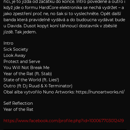
říci, je to jízda od začátku do konce. Intro povedené a outro i
když jde o formu HardCore elektronika se nechá vydržet – a
jako zpestření proč ne, no šak si to vyslechněte. Opět další
banda která pravidelně vydává a do budoucna vydávat bude
u Davida. Dusot kopyt koní táhnoucí dostavník v zběsilé
jízdě. Tak jedem.
Intro
Sick Society
Look Away
Protect and Serve
You Will Not Break Me
Year of the Rat (ft. Stab)
State of the World (ft. Lies!)
Outro (ft Dj Ruud & X-Terminator)
Obal alba vytvořilo Nuno Artworks: https://nunoartworks.nl/
Self Reflection
Year of the Rat
https://www.facebook.com/profile.php?id=100067703012419