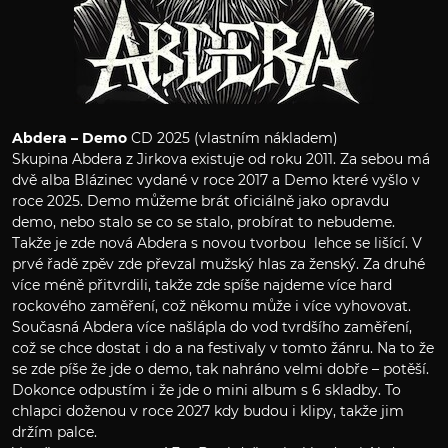
Abdera – Demo
CD 2025 (vlastním nákladem)
Skupina Abdera z Jirkova existuje od roku 2011. Za sebou má
dvě alba Blázinec vydané v roce 2017 a Demo které vyšlo v
roce 2025. Demo můžeme brát oficiálně jako opravdu
demo, nebo stalo se co se stalo, probírat to nebudeme.
Takže je zde nová Abdera s novou tvorbou lehce se lišící. V
prvé řadě zpěv zde převzal mužský hlas za ženský. Za druhé
více méně přitvrdili, takže zde spíše najdeme více hard
rockového zaměření, což někomu může i více vyhovovat.
Současná Abdera více našlápla do vod tvrdšího zaměření,
což se chce dostat i do a na festivaly v tomto žánru. Na to že
se zde píše že jde o demo, tak nahráno velmi dobře – potěší.
Dokonce odpustím i že jde o mini album s 6 skladby. To
chlapci doženou v roce 2027 kdy budou i klipy, takže jim
držím palce.