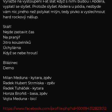
Vyražte na vystoupení Fat Bat když s nimi budou i Abdera,
vyplatí se slyšet. Protože slyšet Abdera u pódia, nezbyde
vám nic jiného než polykat mlýn, tedy pivko a vyslechnout
hard rockový nášup.
Stáří
Nejde zastavit čas
Na pranýř
Jitro kouzelníků
Úchylárna
Když se nebe hroutí
Blázinec
Demo
Milan Meduna - kytara, zpěv
Radek Hubert Strmiska - zpěv
Radek Tuháček - kytara
Honza Broňiš - basa, zpěv
Vojta Meduna - bicí
https://www.facebook.com/profile.php?id=100094312823012